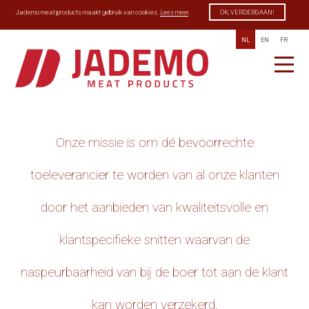
Jademo meat products maakt gebruik van cookies.
Lees meer
.
OK, VERDERGAAN!
NL
EN
FR
Onze missie is om dé bevoorrechte
toeleverancier te worden van al onze klanten
door het aanbieden van kwaliteitsvolle en
klantspecifieke snitten waarvan de
naspeurbaarheid van bij de boer tot aan de klant
kan worden verzekerd.